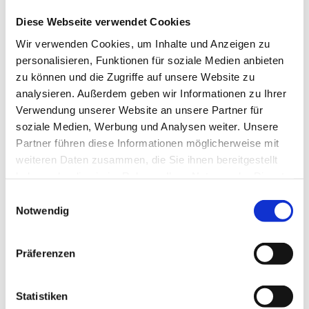
Erfahrung und hohe Kompetenz sorgen für gute Ergebnisse
Diese Webseite verwendet Cookies
bei gerichtlichen Verhandlungen oder außergerichtlichen
Einigungen. Das Ziel ist es, im Interesse der Mandanten
Wir verwenden Cookies, um Inhalte und Anzeigen zu
lösungsorientiert zu handeln und möglichst nachhaltig
personalisieren, Funktionen für soziale Medien anbieten
zu können und die Zugriffe auf unsere Website zu
sinnvolle Entscheidungen zu treffen. Im Vorfeld sorgt
analysieren. Außerdem geben wir Informationen zu Ihrer
Rechtsanwalt und Notar Peter Arends für eine einwandfreie
Verwendung unserer Website an unsere Partner für
Beratung, damit der Mandant in jeder Situation
soziale Medien, Werbung und Analysen weiter. Unsere
handlungsfähig bleibt.
Partner führen diese Informationen möglicherweise mit
weiteren Daten zusammen, die Sie ihnen bereitgestellt
REGELMÄSSIGE K
haben oder die sie im Rahmen Ihrer Nutzung der Dienste
ONSULTATIONEN E
gesammelt haben.
Einwilligungsauswahl
MPFEHLENSWERT
Notwendig
Wenn es im Leben zu komplizierten Situationen kommt, die
Präferenzen
einen Anwalt erfordern, so ist eine regelmäßige Beratung
sinnvoll. Die Kanzlei hat es sich zur Aufgabe gemacht, ein
Statistiken
großes Spektrum an Szenarien zu entwerfen, um