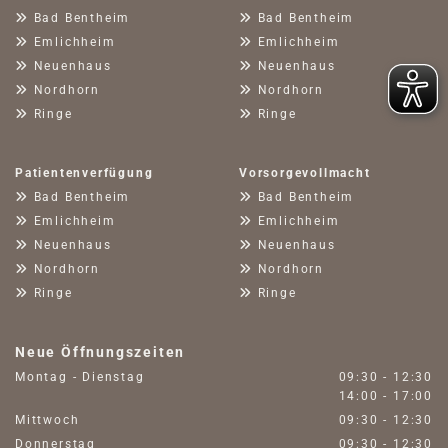

Bad Bentheim

Bad Bentheim

Emlichheim

Emlichheim

Neuenhaus

Neuenhaus

Nordhorn

Nordhorn

Ringe

Ringe
Patientenverfügung
Vorsorgevollmacht

Bad Bentheim

Bad Bentheim

Emlichheim

Emlichheim

Neuenhaus

Neuenhaus

Nordhorn

Nordhorn

Ringe

Ringe
Neue Öffnungszeiten
Montag - Dienstag
09:30 - 12:30
14:00 - 17:00
Mittwoch
09:30 - 12:30
Donnerstag
09:30 - 12:30