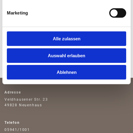
Mandanten die Entscheidung für weitere Vorgehensweisen
zu erleichtern. Wichtige Fragen zum Steuerrecht werden
Marketing
kompetent beantwortet. So sind Nachweispflichten vor
Finanzämtern oder gerichtliche Verfahren durch die
Unterstützung eines Anwaltes leichter möglich. Zusätzlich
Alle zulassen
ist das Fachwissen durch einen Anwalt hilfreich, um
Verträge zu formulieren oder Vollmachten zu erteilen. Für
weitere Informationen zur Kanzlei ist eine unverbindliche
Auswahl erlauben
Kontaktaufnahme empfehlenswert. Probieren Sie es aus!
Ablehnen
Adresse
Veldhausener Str. 23
49828 Neuenhaus
Telefon
05941/1001