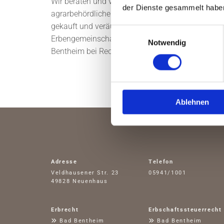
Wir beraten und vertreten unsere Mandanten im L
der Dienste gesammelt habe
agrarbehördlichen Angelegenheiten. Dazu gehör
gekauft und veräußert werden. Im Zusammenhang 
Einwilligungsauswahl
Erbengemeinschaft eine Menge komplexer Rechtsf
Notwendig
Bentheim bei Rechtsproblemen im Zusammenhang m
Ablehnen
Adresse
Telefon
Veldhausener Str. 23
05941/1001
49828 Neuenhaus
Erbrecht
Erbschaftssteuerrecht

Bad Bentheim

Bad Bentheim