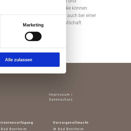
i land- und forstwirtschaftlichen und
che Übergabeverträge. Grundstücke können
f und Verkauf, sondern häufig auch bei einer
t Ihnen in der Umgebung der Grafschaft
Marketing
nd kompetent zur Seite.
Alle zulassen
Impressum
|
Datenschutz
atientenverfügung
Vorsorgevollmacht
Bad Bentheim

Bad Bentheim