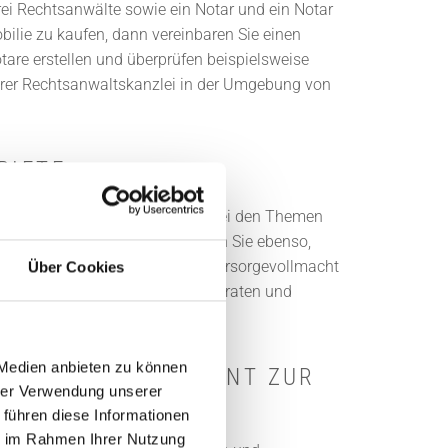
ei Rechtsanwälte sowie ein Notar und ein Notar
ilie zu kaufen, dann vereinbaren Sie einen
tare erstellen und überprüfen beispielsweise
nserer Rechtsanwaltskanzlei in der Umgebung von
BIETE
rüber hinaus. Falls Sie Hilfe bei den Themen
uation prüfen lassen. Wir beraten Sie ebenso,
haben. Falls es sich um eine Vorsorgevollmacht
Über Cookies
ht alles harmonisch verlaufen, beraten und
 Medien anbieten zu können
N IHNEN KOMPETENT ZUR
hrer Verwendung unserer
 führen diese Informationen
ie im Rahmen Ihrer Nutzung