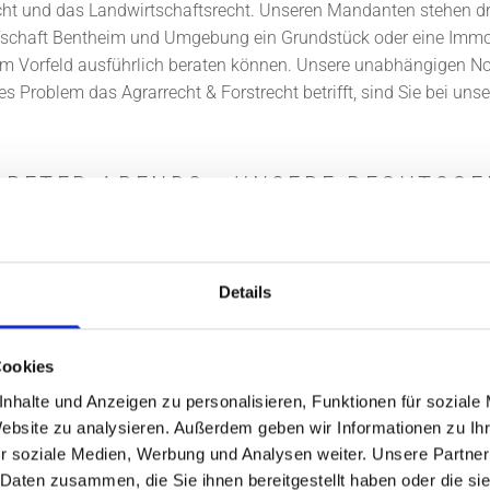
cht und das Landwirtschaftsrecht. Unseren Mandanten stehen dr
rafschaft Bentheim und Umgebung ein Grundstück oder eine Immob
s im Vorfeld ausführlich beraten können. Unsere unabhängigen No
es Problem das Agrarrecht & Forstrecht betrifft, sind Sie bei u
PETER ARENDS - UNSERE RECHTSGE
on Mandanten aus dem Landkreis der Grafschaft Bentheim und da
dann sollten Sie mit uns Kontakt aufnehmen und die rechtliche Sit
ht. Denn ein unwirksames Testament kann weitreichende Folgen 
Details
wir Ihnen ebenfalls zur Seite. Sollte in Ihrem Mietverhältnis nic
Cookies
nhalte und Anzeigen zu personalisieren, Funktionen für soziale
ANDWIRTSCHAFTSRECHT: WIR STEHE
Website zu analysieren. Außerdem geben wir Informationen zu I
r soziale Medien, Werbung und Analysen weiter. Unsere Partner
 Daten zusammen, die Sie ihnen bereitgestellt haben oder die s