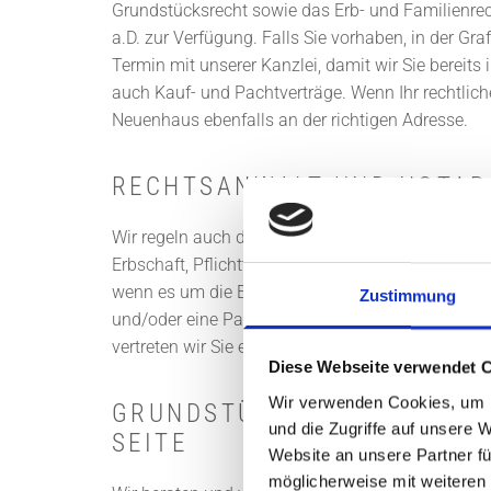
Grundstücksrecht sowie das Erb- und Familienre
a.D. zur Verfügung. Falls Sie vorhaben, in der G
Termin mit unserer Kanzlei, damit wir Sie bereit
auch Kauf- und Pachtverträge. Wenn Ihr rechtlich
Neuenhaus ebenfalls an der richtigen Adresse.
RECHTSANWALT UND NOTAR 
Wir regeln auch die Erbschaftsangelegenheiten v
Erbschaft, Pflichtteil oder Erbvertrag brauchen, 
wenn es um die Erstellung eines Testamentes ge
Zustimmung
und/oder eine Patientenverfügung handelt, stehen 
vertreten wir Sie ebenso gerne.
Diese Webseite verwendet 
Wir verwenden Cookies, um I
GRUNDSTÜCKSRECHT UND L
und die Zugriffe auf unsere 
SEITE
Website an unsere Partner fü
möglicherweise mit weiteren